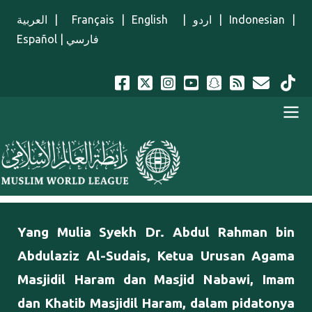
Lompat ke isi utama
العربية
|
Français
|
English
|
اردو
|
Indonesian
|
Español
|
فارسي
Menu Indonesian
Yang Mulia Syekh Dr. Abdul Rahman bin
Abdulaziz Al-Sudais, Ketua Urusan Agama
Masjidil Haram dan Masjid Nabawi, Imam
dan Khatib Masjidil Haram, dalam pidatonya