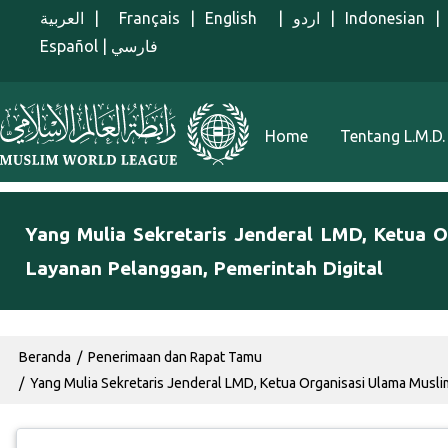
Lompat ke isi utama
العربية
|
Français
|
English
|
اردو
|
Indonesian
|
Español
|
فارسي
Menu Indonesian
Home
Tentang L.M.D.
Yang Mulia Sekretaris Jenderal LMD, Ketua 
Layanan Pelanggan, Pemerintah Digital
Breadcrumb
Beranda
Penerimaan dan Rapat Tamu
Yang Mulia Sekretaris Jenderal LMD, Ketua Organisasi Ulama Musli