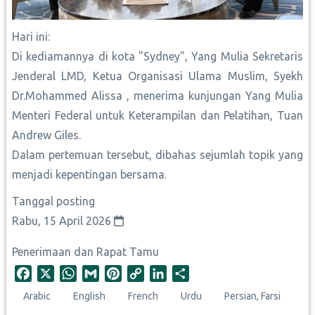
Hari ini:
Di kediamannya di kota "Sydney", Yang Mulia Sekretaris
Jenderal LMD, Ketua Organisasi Ulama Muslim, Syekh
Dr.Mohammed Alissa , menerima kunjungan Yang Mulia
Menteri Federal untuk Keterampilan dan Pelatihan, Tuan
Andrew Giles.
Dalam pertemuan tersebut, dibahas sejumlah topik yang
menjadi kepentingan bersama.
Tanggal posting
Rabu, 15 April 2026
Penerimaan dan Rapat Tamu
F
X
W
G
P
C
L
S
a
h
m
i
o
i
h
Arabic
English
French
Urdu
Persian, Farsi
c
a
a
n
p
n
a