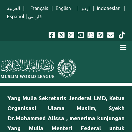
Lompat ke isi utama
العربية
|
Français
|
English
|
اردو
|
Indonesian
|
Español
|
فارسي
Menu Indonesian
Yang Mulia Sekretaris Jenderal LMD, Ketua
Organisasi Ulama Muslim, Syekh
Dr.Mohammed Alissa , menerima kunjungan
Yang Mulia Menteri Federal untuk