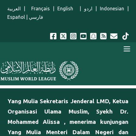
Lompat ke isi utama
العربية
|
Français
|
English
|
اردو
|
Indonesian
|
Español
|
فارسي
Menu Indonesian
Yang Mulia Sekretaris Jenderal LMD, Ketua
Organisasi Ulama Muslim, Syekh Dr.
Mohammed Alissa , menerima kunjungan
Yang Mulia Menteri Dalam Negeri dan