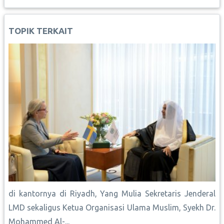
b
s
l
e
L
e
e
o
A
r
i
d
o
p
e
n
I
TOPIK TERKAIT
k
p
s
k
n
t
di kantornya di Riyadh, Yang Mulia Sekretaris Jenderal
LMD sekaligus Ketua Organisasi Ulama Muslim, Syekh Dr.
Mohammed Al-...