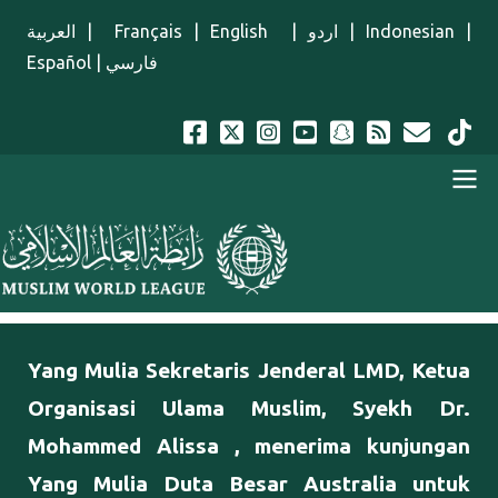
Lompat ke isi utama
العربية
|
Français
|
English
|
اردو
|
Indonesian
|
Español
|
فارسي
Menu Indonesian
Yang Mulia Sekretaris Jenderal LMD, Ketua
Organisasi Ulama Muslim, Syekh Dr.
Mohammed Alissa , menerima kunjungan
Yang Mulia Duta Besar Australia untuk