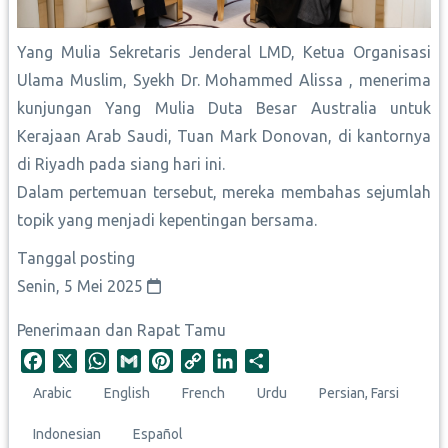
Yang Mulia Sekretaris Jenderal LMD, Ketua Organisasi
Ulama Muslim, Syekh Dr. Mohammed Alissa , menerima
kunjungan Yang Mulia Duta Besar Australia untuk
Kerajaan Arab Saudi, Tuan Mark Donovan, di kantornya
di Riyadh pada siang hari ini.
Dalam pertemuan tersebut, mereka membahas sejumlah
topik yang menjadi kepentingan bersama.
Tanggal posting
Senin, 5 Mei 2025
Penerimaan dan Rapat Tamu
F
X
W
G
P
C
L
S
a
h
m
i
o
i
h
Arabic
English
French
Urdu
Persian, Farsi
c
a
a
n
p
n
a
e
t
i
t
y
k
r
Indonesian
Español