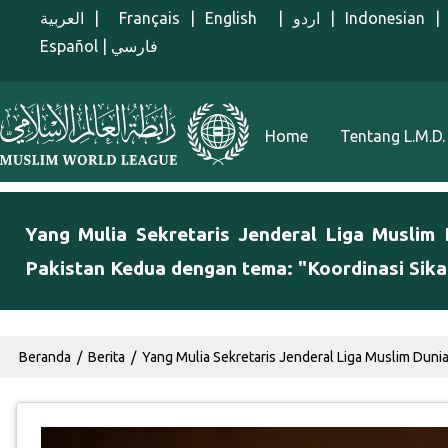
Lompat ke isi utama
العربية
|
Français
|
English
|
اردو
|
Indonesian
|
Español
|
فارسي
Menu Indonesian
Home
Tentang L.M.D.
Yang Mulia Sekretaris Jenderal Liga Musli
Pakistan Kedua dengan tema: "Koordinasi Sika
Breadcrumb
Beranda
Berita
Yang Mulia Sekretaris Jenderal Liga Muslim Duni