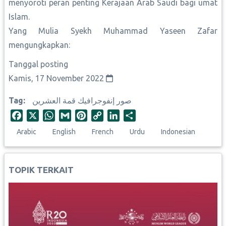
menyoroti peran penting Kerajaan Arab Saudi bagi umat
Islam.
Yang Mulia Syekh Muhammad Yaseen Zafar
mengungkapkan:
Tanggal posting
Kamis, 17 November 2022
Tag
صور إنفوجرافيك قمة العشرين
F
X
W
G
P
C
L
S
a
h
m
i
o
i
h
Arabic
English
French
Urdu
Indonesian
c
a
a
n
p
n
a
e
t
i
t
y
k
r
b
s
l
e
L
e
e
TOPIK TERKAIT
o
A
r
i
d
o
p
e
n
I
k
p
s
k
n
t