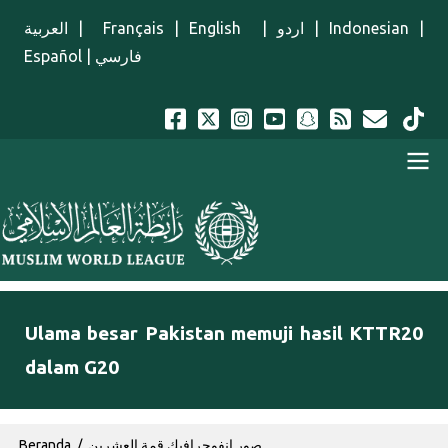
Lompat ke isi utama
العربية
|
Français
|
English
|
اردو
|
Indonesian
|
Español
|
فارسي
Menu Indonesian
Ulama besar Pakistan memuji hasil KTTR20
dalam G20
Breadcrumb
Beranda
صور إنفوجرافيك قمة العشرين