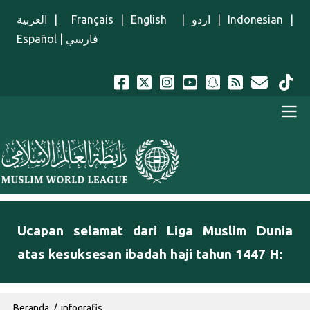
Lompat ke isi utama
العربية
|
Français
|
English
|
اردو
|
Indonesian
|
Español
|
فارسي
Menu Indonesian
Ucapan selamat dari Liga Muslim Dunia
atas kesuksesan ibadah haji tahun 1447 H:
Breadcrumb
Beranda
infografis