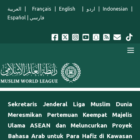
Lompat ke isi utama
العربية
|
Français
|
English
|
اردو
|
Indonesian
|
Español
|
فارسي
Menu Indonesian
Sekretaris Jenderal Liga Muslim Dunia
Meresmikan Pertemuan Keempat Majelis
Ulama ASEAN dan Meluncurkan Proyek
Bahasa Arab untuk Para Hafiz di Kawasan