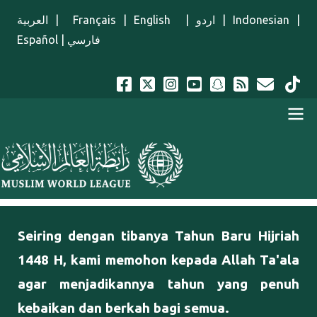
Lompat ke isi utama
العربية
|
Français
|
English
|
اردو
|
Indonesian
|
Español
|
فارسي
Menu Indonesian
Seiring dengan tibanya Tahun Baru Hijriah
1448 H, kami memohon kepada Allah Ta'ala
agar menjadikannya tahun yang penuh
kebaikan dan berkah bagi semua.