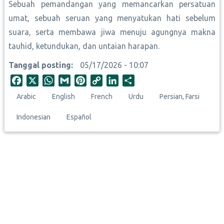
Sebuah pemandangan yang memancarkan persatuan
umat, sebuah seruan yang menyatukan hati sebelum
suara, serta membawa jiwa menuju agungnya makna
tauhid, ketundukan, dan untaian harapan.
Tanggal posting
05/17/2026 - 10:07
F
X
W
G
P
C
L
S
a
h
m
i
o
i
h
Arabic
English
French
Urdu
Persian, Farsi
c
a
a
n
p
n
a
e
t
i
t
y
k
r
Indonesian
Español
b
s
l
e
L
e
e
o
A
r
i
d
o
p
e
n
I
k
p
s
k
n
t