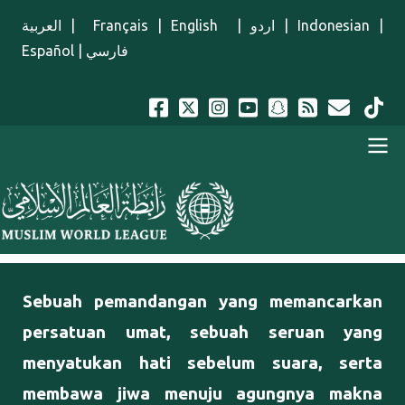
Lompat ke isi utama
العربية
|
Français
|
English
|
اردو
|
Indonesian
|
Español
|
فارسي
Menu Indonesian
Sebuah pemandangan yang memancarkan
persatuan umat, sebuah seruan yang
menyatukan hati sebelum suara, serta
membawa jiwa menuju agungnya makna