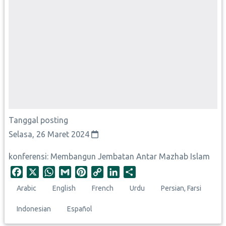
Tanggal posting
Selasa, 26 Maret 2024
konferensi: Membangun Jembatan Antar Mazhab Islam
F
X
W
G
P
C
L
S
a
h
m
i
o
i
h
Arabic
English
French
Urdu
Persian, Farsi
c
a
a
n
p
n
a
e
t
i
t
y
k
r
Indonesian
Español
b
s
l
e
L
e
e