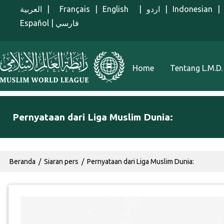
Lompat ke isi utama
العربية
|
Français
|
English
|
اردو
|
Indonesian
|
Español
|
فارسي
Menu Indonesian
Home
Tentang L.M.D.
Pernyataan dari Liga Muslim Dunia:
Breadcrumb
Beranda
Siaran pers
Pernyataan dari Liga Muslim Dunia: