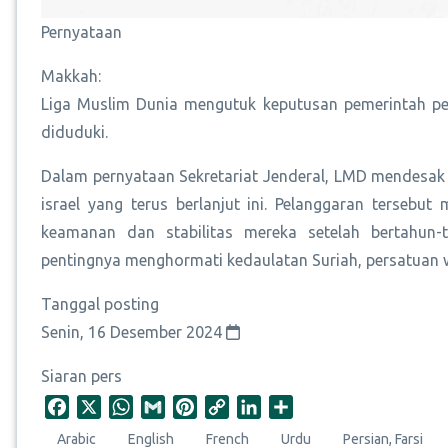
Pernyataan
Makkah:
Liga Muslim Dunia mengutuk keputusan pemerintah p
diduduki.
Dalam pernyataan Sekretariat Jenderal, LMD mendesak
israel yang terus berlanjut ini. Pelanggaran terseb
keamanan dan stabilitas mereka setelah bertahun
pentingnya menghormati kedaulatan Suriah, persatuan 
Tanggal posting
Senin, 16 Desember 2024
Siaran pers
F
X
W
G
P
C
L
S
a
h
m
i
o
i
h
Arabic
English
French
Urdu
Persian, Farsi