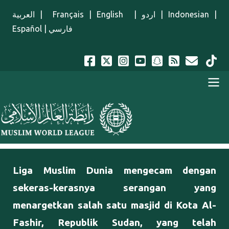
Lompat ke isi utama
العربية
|
Français
|
English
|
اردو
|
Indonesian
|
Español
|
فارسي
Menu Indonesian
Liga Muslim Dunia mengecam dengan
sekeras-kerasnya serangan yang
menargetkan salah satu masjid di Kota Al-
Fashir, Republik Sudan, yang telah