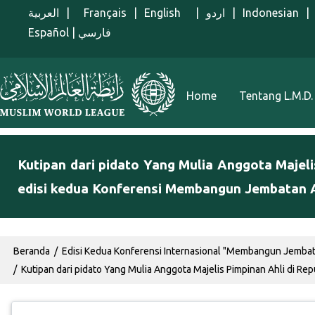
Lompat ke isi utama
العربية
|
Français
|
English
|
اردو
|
Indonesian
|
Español
|
فارسي
Menu Indonesian
Home
Tentang L.M.D.
Kutipan dari pidato Yang Mulia Anggota Majeli
edisi kedua Konferensi Membangun Jembatan 
Breadcrumb
Beranda
Edisi Kedua Konferensi Internasional "Membangun Jembat
Kutipan dari pidato Yang Mulia Anggota Majelis Pimpinan Ahli di Re