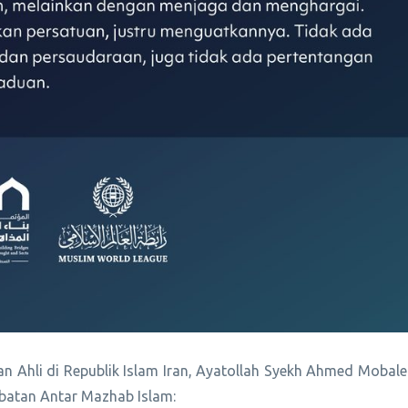
an Ahli di Republik Islam Iran, Ayatollah Syekh Ahmed Mobale
batan Antar Mazhab Islam: