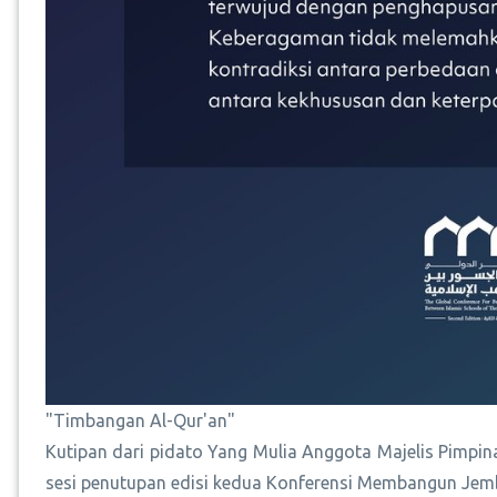
"Timbangan Al-Qur'an"
Kutipan dari pidato Yang Mulia Anggota Majelis Pimpin
sesi penutupan edisi kedua Konferensi Membangun Jem