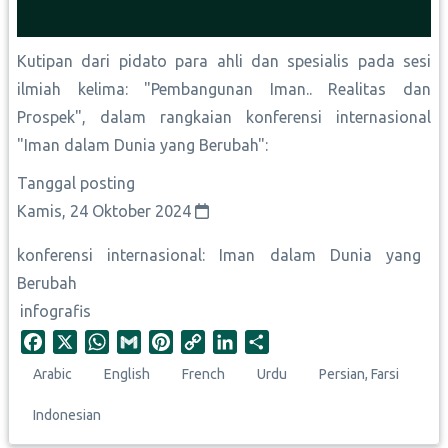
Kutipan dari pidato para ahli dan spesialis pada sesi
ilmiah kelima: "Pembangunan Iman.. Realitas dan
Prospek", dalam rangkaian konferensi internasional
"Iman dalam Dunia yang Berubah":
Tanggal posting
Kamis, 24 Oktober 2024
konferensi internasional: Iman dalam Dunia yang
Berubah
infografis
F
X
W
G
P
C
L
S
a
h
m
i
o
i
h
Arabic
English
French
Urdu
Persian, Farsi
c
a
a
n
p
n
a
e
t
i
t
y
k
r
Indonesian
b
s
l
e
L
e
e