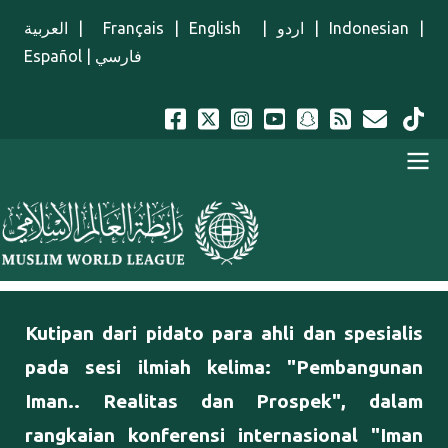
Lompat ke isi utama
العربية
|
Français
|
English
|
اردو
|
Indonesian
|
Español
|
فارسي
Menu Indonesian
Kutipan dari pidato para ahli dan spesialis
pada sesi ilmiah kelima: "Pembangunan
Iman.. Realitas dan Prospek", dalam
rangkaian konferensi internasional "Iman