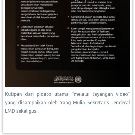
Kutipan dari pidato utama "melalui tayangan video"
yang disampaikan oleh Yang Mulia Sekretaris Jenderal
LMD sekaligus...