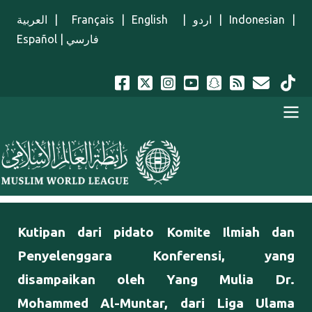
Lompat ke isi utama
العربية
|
Français
|
English
|
اردو
|
Indonesian
|
Español
|
فارسي
Menu Indonesian
Kutipan dari pidato Komite Ilmiah dan
Penyelenggara Konferensi, yang
disampaikan oleh Yang Mulia Dr.
Mohammed Al-Muntar, dari Liga Ulama