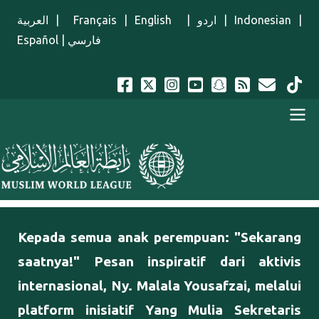
Lompat ke isi utama
العربية
|
Français
|
English
|
اردو
|
Indonesian
|
Español
|
فارسي
Menu Indonesian
Kepada semua anak perempuan: "Sekarang
saatnya!" Pesan inspiratif dari aktivis
internasional, Ny. Malala Yousafzai, melalui
platform inisiatif Yang Mulia Sekretaris