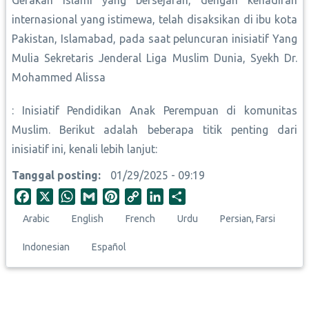
Gerakan Islami yang bersejarah, dengan kehadiran
internasional yang istimewa, telah disaksikan di ibu kota
Pakistan, Islamabad, pada saat peluncuran inisiatif Yang
Mulia Sekretaris Jenderal Liga Muslim Dunia, Syekh Dr.
Mohammed Alissa
: Inisiatif Pendidikan Anak Perempuan di komunitas
Muslim. Berikut adalah beberapa titik penting dari
inisiatif ini, kenali lebih lanjut:
Tanggal posting
01/29/2025 - 09:19
F
X
W
G
P
C
L
S
a
h
m
i
o
i
h
Arabic
English
French
Urdu
Persian, Farsi
c
a
a
n
p
n
a
e
t
i
t
y
k
r
Indonesian
Español
b
s
l
e
L
e
e
o
A
r
i
d
o
p
e
n
I