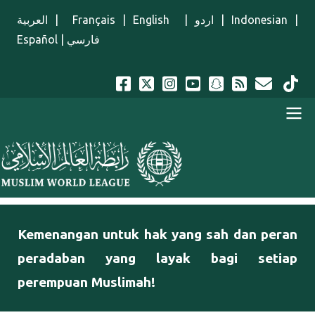
Lompat ke isi utama
العربية
|
Français
|
English
|
اردو
|
Indonesian
|
Español
|
فارسي
Menu Indonesian
Kemenangan untuk hak yang sah dan peran
peradaban yang layak bagi setiap
perempuan Muslimah!