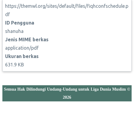
https://themwl.org/sites/default/files/fiqhconfschedule.p
df
ID Pengguna
shanuha
Jenis MIME berkas
application/pdf
Ukuran berkas
631.9 KB
Semua Hak Dilindungi Undang-Undang untuk Liga Dunia Muslim ©
2026