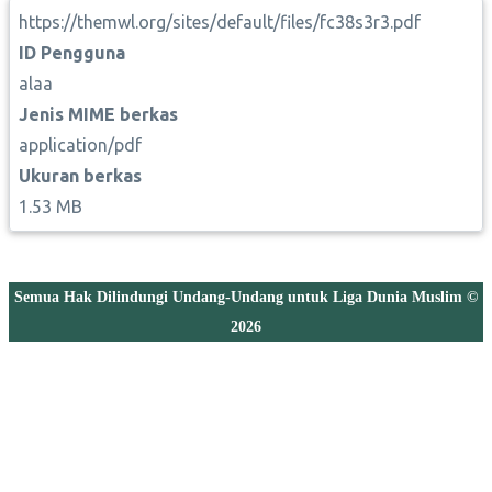
https://themwl.org/sites/default/files/fc38s3r3.pdf
ID Pengguna
alaa
Jenis MIME berkas
application/pdf
Ukuran berkas
1.53 MB
Semua Hak Dilindungi Undang-Undang untuk Liga Dunia Muslim ©
2026