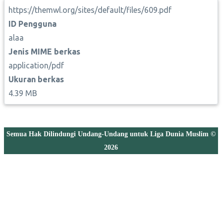
https://themwl.org/sites/default/files/609.pdf
ID Pengguna
alaa
Jenis MIME berkas
application/pdf
Ukuran berkas
4.39 MB
Semua Hak Dilindungi Undang-Undang untuk Liga Dunia Muslim ©
2026