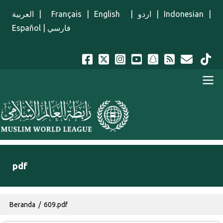
Lompat ke isi utama
العربية
|
Français
|
English
|
اردو
|
Indonesian
|
Español
|
فارسي
Menu Indonesian
pdf
Breadcrumb
Beranda
609.pdf