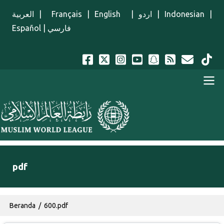
Lompat ke isi utama
العربية
|
Français
|
English
|
اردو
|
Indonesian
|
Español
|
فارسي
Menu Indonesian
pdf
Breadcrumb
Beranda
600.pdf