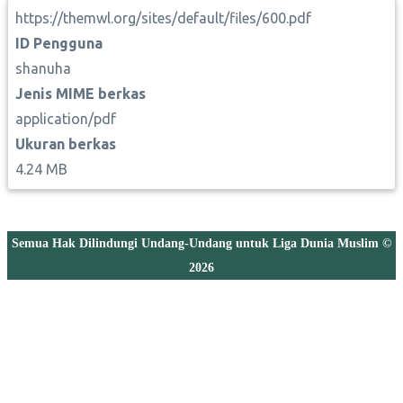
https://themwl.org/sites/default/files/600.pdf
ID Pengguna
shanuha
Jenis MIME berkas
application/pdf
Ukuran berkas
4.24 MB
Semua Hak Dilindungi Undang-Undang untuk Liga Dunia Muslim ©
2026