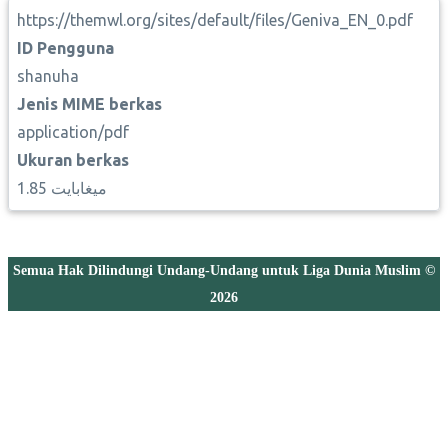
https://themwl.org/sites/default/files/Geniva_EN_0.pdf
ID Pengguna
shanuha
Jenis MIME berkas
application/pdf
Ukuran berkas
1.85 ميغابايت
Semua Hak Dilindungi Undang-Undang untuk Liga Dunia Muslim ©
2026