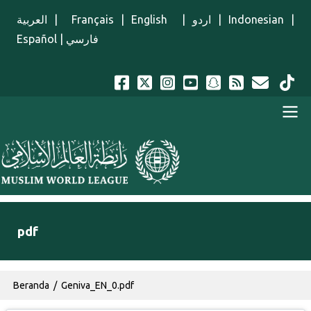
Lompat ke isi utama
العربية
|
Français
|
English
|
اردو
|
Indonesian
|
Español
|
فارسي
Menu Indonesian
pdf
Breadcrumb
Beranda
Geniva_EN_0.pdf