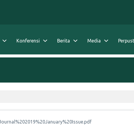
Konferensi
Berita
Media
Perpus
20Journal%202019%20January%20Issue.pdf