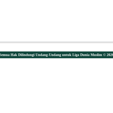
Semua Hak Dilindungi Undang-Undang untuk Liga Dunia Muslim © 202