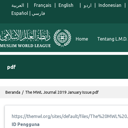
Lompat ke isi utama
العربية
|
Français
|
English
|
اردو
|
Indonesian
|
Español
|
فارسي
Menu Indonesian
Home
Tentang L.M.D.
pdf
Breadcrumb
Beranda
The MWL Journal 2019 January Issue.pdf
https://themwl.org/sites/default/files/The%20MWL%
ID Pengguna