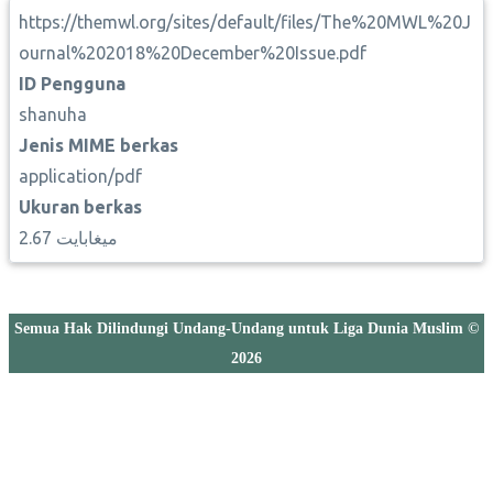
https://themwl.org/sites/default/files/The%20MWL%20J
ournal%202018%20December%20Issue.pdf
ID Pengguna
shanuha
Jenis MIME berkas
application/pdf
Ukuran berkas
2.67 ميغابايت
Semua Hak Dilindungi Undang-Undang untuk Liga Dunia Muslim ©
2026