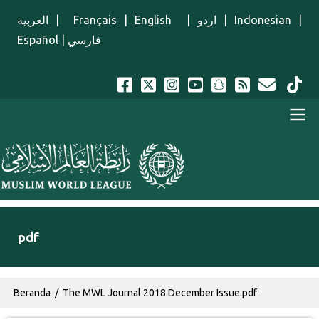
Lompat ke isi utama
العربية
|
Français
|
English
|
اردو
|
Indonesian
|
Español
|
فارسي
Menu Indonesian
pdf
Breadcrumb
Beranda
The MWL Journal 2018 December Issue.pdf