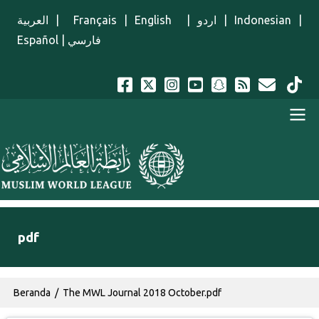
Lompat ke isi utama
العربية
|
Français
|
English
|
اردو
|
Indonesian
|
Español
|
فارسي
Menu Indonesian
pdf
Breadcrumb
Beranda
The MWL Journal 2018 October.pdf