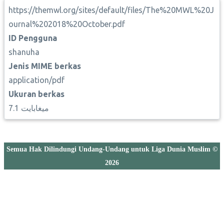
https://themwl.org/sites/default/files/The%20MWL%20J
ournal%202018%20October.pdf
ID Pengguna
shanuha
Jenis MIME berkas
application/pdf
Ukuran berkas
7.1 ميغابايت
Semua Hak Dilindungi Undang-Undang untuk Liga Dunia Muslim ©
2026