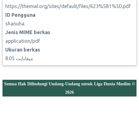
https://themwl.org/sites/default/files/623%5B1%5D.pdf
ID Pengguna
shanuha
Jenis MIME berkas
application/pdf
Ukuran berkas
8.05 ميغابايت
Semua Hak Dilindungi Undang-Undang untuk Liga Dunia Muslim ©
2026