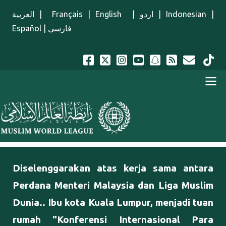
Lompat ke isi utama
العربية
|
Français
|
English
|
اردو
|
Indonesian
|
Español
|
فارسي
Menu Indonesian
Perdana Menteri Malaysia dan Liga Muslim
Dunia.. Ibu kota Kuala Lumpur, menjadi tuan
rumah "Konferensi Internasional Para