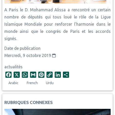
A Paris le D. Mohammad Alissa a rencontré un certain
nombre de députés qui tous loué le rôle de la Ligue
Islamique Mondiale pour renforcer l’harmonie dans le
monde ainsi que le congrès de Paris et les accords
signés.
Date de publication
Mercredi, 9 octobre 2019
actualités
F
X
W
G
P
C
L
S
a
h
m
i
o
i
h
Arabic
French
Urdu
c
a
a
n
p
n
a
e
t
i
t
y
k
r
b
s
l
e
L
e
e
RUBRIQUES CONNEXES
o
A
r
i
d
o
p
e
n
I