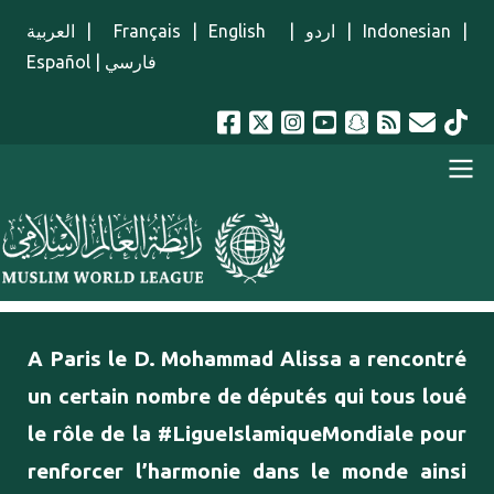
Aller au contenu principal
العربية
|
Français
|
English
|
اردو
|
Indonesian
|
Español
|
فارسي
menu french
A Paris le D. Mohammad Alissa a rencontré
un certain nombre de députés qui tous loué
le rôle de la #LigueIslamiqueMondiale pour
renforcer l’harmonie dans le monde ainsi