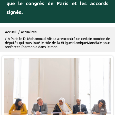
que le congrès de Paris et les accords
signés.
Fil d'Ariane
Accueil
actualités
A Paris le D. Mohammad Alissa a rencontré un certain nombre de
députés qui tous loué le rôle de la #LigueIslamiqueMondiale pour
renforcer l’harmonie dans le mon...