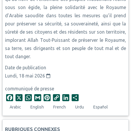
sous son égide, la pleine solidarité avec le Royaume
d’Arabie saoudite dans toutes les mesures qu’il prend
pour préserver sa sécurité, sa souveraineté, ainsi que la
sûreté de ses citoyens et des résidents sur son territoire,
implorant Allah Tout-Puissant de préserver le Royaume,
sa terre, ses dirigeants et son peuple de tout mal et de
tout danger.
Date de publication
Lundi, 18 mai 2026
communiqué de presse
F
X
W
G
P
C
L
S
a
h
m
i
o
i
h
Arabic
English
French
Urdu
Español
c
a
a
n
p
n
a
e
t
i
t
y
k
r
b
s
l
e
L
e
e
RUBRIQUES CONNEXES