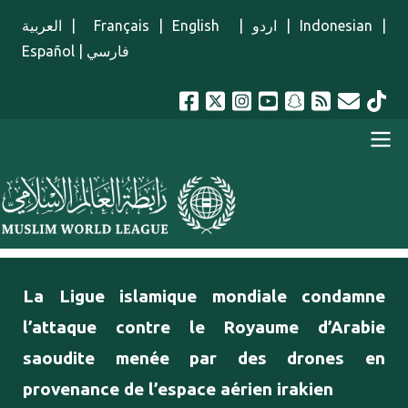
Aller au contenu principal
العربية
|
Français
|
English
|
اردو
|
Indonesian
|
Español
|
فارسي
menu french
La Ligue islamique mondiale condamne
l’attaque contre le Royaume d’Arabie
saoudite menée par des drones en
provenance de l’espace aérien irakien