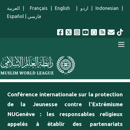
Aller au contenu principal
العربية
|
Français
|
English
|
اردو
|
Indonesian
|
Español
|
فارسي
menu french
Conférence internationale sur la protection
de la Jeunesse contre l'Extrémisme
NUGenève : les responsables religieux
appelés à établir des partenariats