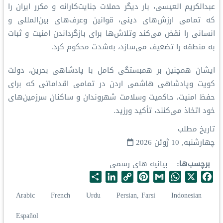
عبدالكريم العیسی، بار دیگر حملات جنایت‌کارانه و مکرر ایران را
که تمامی ارزش‌های دینی، قوانین وعرف‌های بین‌المللی و
انسانی را نقض می‌کند وتلاش‌ها برای بازگرداندن امنیت و ثبات
به منطقه را تضعیف می‌سازد، به‌شدت محکوم کرد.
ایشان همچنین بر همبستگی کامل با پادشاهی بحرین، دولت
کویت وپادشاهی هاشمی اردن در تمامی اقداماتی که برای
حفظ امنیت، حاکمیت وسلامت شهروندان و ساکنان سرزمین‌های
خود اتخاذ می‌کنند، تأکید ورزید.
تاریخ مطلب
چهارشنبه, 10 ژوئن 2026
برچسب‌ها
بیانیه های رسمی
S
L
C
P
G
W
X
F
h
i
o
i
m
h
a
Arabic
French
Urdu
Persian, Farsi
Indonesian
a
n
p
n
a
a
c
r
k
y
t
i
t
e
Español