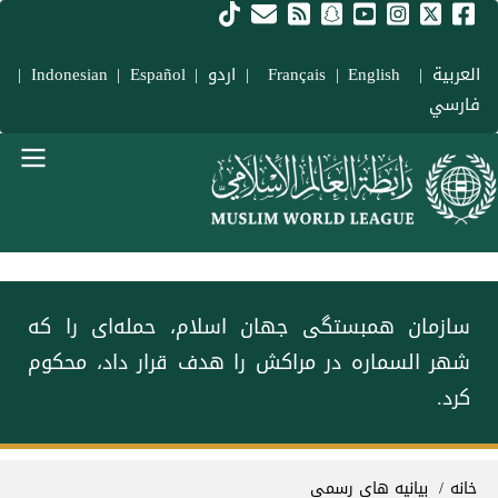
فتن به محتوای اصلی
العربية
|
Français
English
|
|
اردو
|
Español
|
Indonesian
|
فارسي
Main navigation Fars
سازمان همبستگی جهان اسلام، حمله‌ای را که
شهر السماره در مراکش را هدف قرار داد، محکوم
کرد.
سیر راهنما
خانه
بیانیه های رسمی