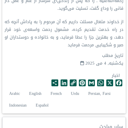
رحمة‌الله‌علیه ـ را که پس از زندگی‌ای سرشار از علم و عمل دار
فانی را وداع گفت، تسلیت می‌گوید.
از خداوند متعال مسئلت داریم که آن مرحوم را به پاداش آنچه که
در راه خدمت تقدیم کرده، مشمول رحمت واسعه‌ی خود قرار
دهد، و بهترین جزا را عطا فرماید، و به خانواده و دوستداران او
صبر و شکیبایی مرحمت فرماید
تاریخ مطلب
یک‌شنبه, 4 می 2025
اخبار
S
L
C
P
G
W
X
F
h
i
o
i
m
h
a
Arabic
English
French
Urdu
Persian, Farsi
a
n
p
n
a
a
c
r
k
y
t
i
t
e
Indonesian
Español
e
e
L
e
l
s
b
d
i
r
A
o
I
n
e
p
o
سایر مباحث