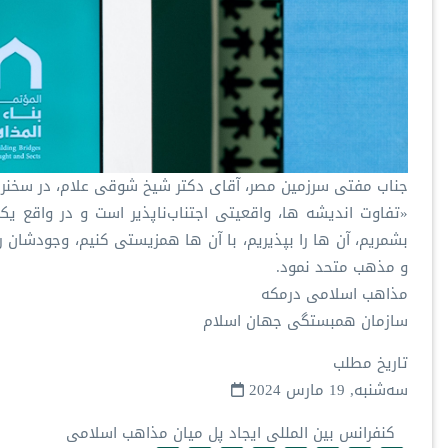
جناب مفتی سرزمین مصر، آقای دکتر شیخ شوقی علام، در سخنران
«تفاوت اندیشه ها، واقعیتی اجتناب‌ناپذیر است و در واقع ی
بشمریم، آن ها را بپذیریم، با آن ها همزیستی کنیم، وجودشان را
و مذهب متحد نمود.
مذاهب اسلامی درمکه
سازمان همبستگی جهان اسلام
تاریخ مطلب
سه‌شنبه, 19 مارس 2024
کنفرانس بین المللی ایجاد پل میان مذاهب اسلامی