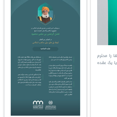
ا را محترم
یا یک عقده