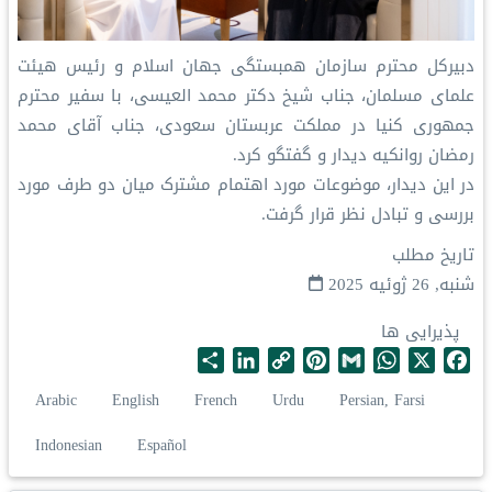
دبیرکل محترم سازمان همبستگی جهان اسلام و رئیس هیئت
علمای مسلمان، جناب شیخ دکتر محمد العیسی، با سفیر محترم
جمهوری کنیا در مملكت عربستان سعودی، جناب آقای محمد
رمضان روانکیه دیدار و گفتگو کرد.
در این دیدار، موضوعات مورد اهتمام مشترک میان دو طرف مورد
بررسی و تبادل نظر قرار گرفت.
تاریخ مطلب
شنبه, 26 ژوئیه 2025
پذیرایی ها
S
L
C
P
G
W
X
F
h
i
o
i
m
h
a
Arabic
English
French
Urdu
Persian, Farsi
a
n
p
n
a
a
c
r
k
y
t
i
t
e
Indonesian
Español
e
e
L
e
l
s
b
d
i
r
A
o