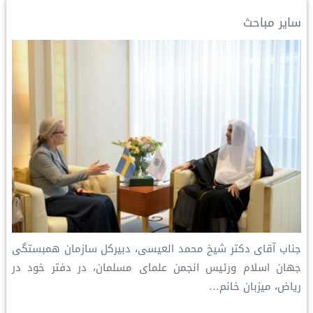
I
n
e
p
o
سایر مباحث
n
k
s
p
k
t
جناب آقای دکتر شیخ محمد العیسی، دبیرکل سازمان همبستگی
جهان اسلام ورئیس انجمن علمای مسلمان، در دفتر خود در
ریاض، میزبان خانم…