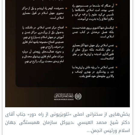
بخش‌هایی از سخنرانی اصلی «تلویزیونی از راه دور» جناب آقای
دکتر شیخ محمد العيسي ،دبیرکل سازمان همبستگی جهان
اسلام ورئیس انجمن…