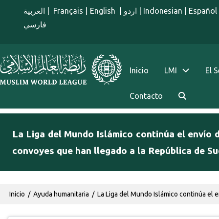
Pasar al contenido principal
العربية
|
Français
|
English
|
اردو
|
Indonesian
|
Español
فارسي
menu spanish
Inicio
LMI
El 
Contacto
La Liga del Mundo Islámico continúa el envío 
convoyes que han llegado a la República de Su
Ruta de navegación
Inicio
Ayuda humanitaria
La Liga del Mundo Islámico continúa el 