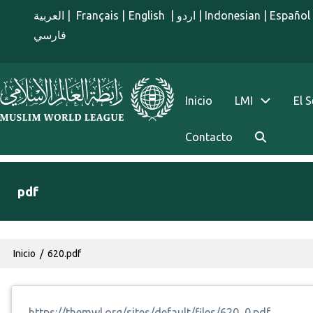
Pasar al contenido principal
العربية
|
Français
|
English
|
اردو
|
Indonesian
|
Español
فارسي
menu spanish
Inicio
LMI
El 
Contacto
pdf
Ruta de navegación
Inicio
620.pdf
https://themwl.org/sites/default/files/620_0.pdf