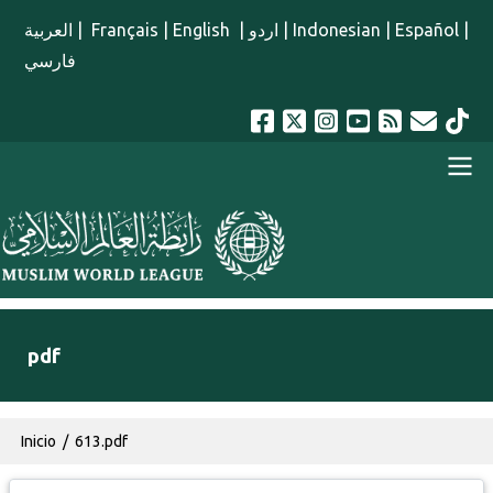
Pasar al contenido principal
العربية
|
Français
|
English
|
اردو
|
Indonesian
|
Español
|
فارسي
menu spanish
pdf
Ruta de navegación
Inicio
613.pdf