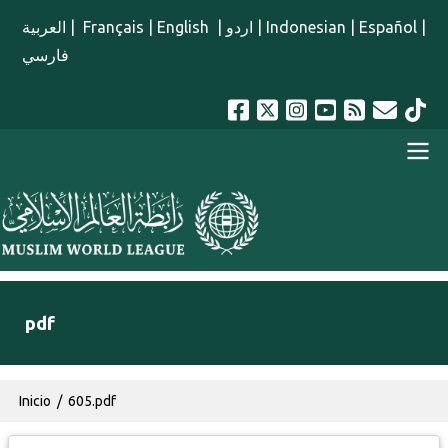
Pasar al contenido principal
العربية
|
Français
|
English
|
اردو
|
Indonesian
|
Español
|
فارسي
menu spanish
pdf
Ruta de navegación
Inicio
605.pdf