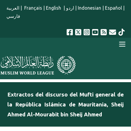
Pasar al contenido principal
العربية
|
Français
|
English
|
اردو
|
Indonesian
|
Español
|
فارسي
menu spanish
Extractos del discurso del Mufti general de
la República Islámica de Mauritania, Sheij
Ahmed Al-Mourabit bin Sheij Ahmed