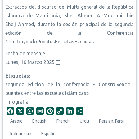
Extractos del discurso del Mufti general de la República
Islámica de Mauritania, Sheij Ahmed Al-Mourabit bin
Sheij Ahmed, durante la sesión principal de la segunda
edición de la Conferencia
ConstruyendoPuentesEntreLasEscuelas
Fecha de mensaje
Lunes, 10 Marzo 2025
Etiquetas
segunda edición de la conferencia « Construyendo
puentes entre las escuelas islámicas»
Infografía
F
X
W
G
P
C
L
S
a
h
m
i
o
i
h
Arabic
English
French
Urdu
Persian, Farsi
c
a
a
n
p
n
a
e
t
i
t
y
k
r
Indonesian
Español