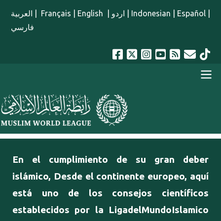
Pasar al contenido principal
العربية
|
Français
|
English
|
اردو
|
Indonesian
|
Español
|
فارسي
menu spanish
En el cumplimiento de su gran deber
islámico, Desde el continente europeo, aquí
está uno de los consejos científicos
establecidos por la LigadelMundoIslamico