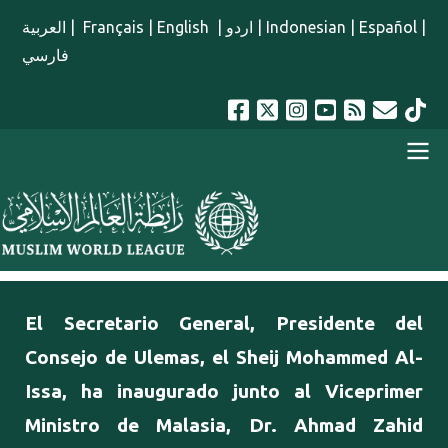
Pasar al contenido principal
العربية
|
Français
|
English
|
اردو
|
Indonesian
|
Español
|
فارسي
menu spanish
El Secretario General, Presidente del
Consejo de Ulemas, el Sheij Mohammed Al-
Issa, ha inaugurado junto al Viceprimer
Ministro de Malasia, Dr. Ahmad Zahid