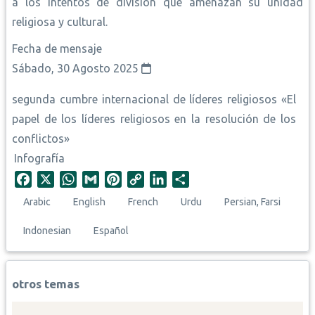
a los intentos de división que amenazan su unidad
religiosa y cultural.
Fecha de mensaje
Sábado, 30 Agosto 2025
segunda cumbre internacional de líderes religiosos «El
papel de los líderes religiosos en la resolución de los
conflictos»
Infografía
F
X
W
G
P
C
L
S
a
h
m
i
o
i
h
Arabic
English
French
Urdu
Persian, Farsi
c
a
a
n
p
n
a
e
t
i
t
y
k
r
Indonesian
Español
b
s
l
e
L
e
e
o
A
r
i
d
o
p
e
n
I
otros temas
k
p
s
k
n
t