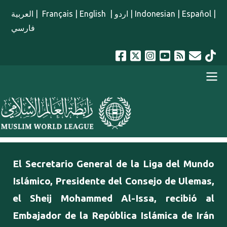
Pasar al contenido principal
العربية
|
Français
|
English
|
اردو
|
Indonesian
|
Español
|
فارسي
menu spanish
El Secretario General de la Liga del Mundo
Islámico, Presidente del Consejo de Ulemas,
el Sheij Mohammed Al-Issa, recibió al
Embajador de la República Islámica de Irán