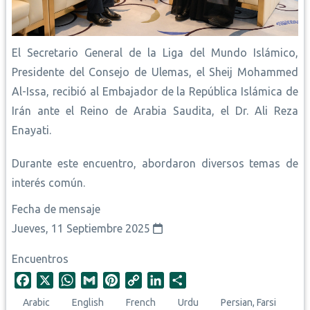
El Secretario General de la Liga del Mundo Islámico,
Presidente del Consejo de Ulemas, el Sheij Mohammed
Al-Issa, recibió al Embajador de la República Islámica de
Irán ante el Reino de Arabia Saudita, el Dr. Ali Reza
Enayati
.
Durante este encuentro, abordaron diversos temas de
interés común
.
Fecha de mensaje
Jueves, 11 Septiembre 2025
Encuentros
F
X
W
G
P
C
L
S
a
h
m
i
o
i
h
Arabic
English
French
Urdu
Persian, Farsi