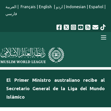
Pasar al contenido principal
العربية
|
Français
|
English
|
اردو
|
Indonesian
|
Español
|
فارسي
menu spanish
El Primer Ministro australiano recibe al
Secretario General de la Liga del Mundo
Islámico