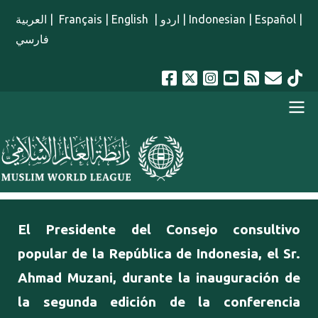
Pasar al contenido principal
العربية
|
Français
|
English
|
اردو
|
Indonesian
|
Español
|
فارسي
menu spanish
El Presidente del Consejo consultivo
popular de la República de Indonesia, el Sr.
Ahmad Muzani, durante la inauguración de
la segunda edición de la conferencia