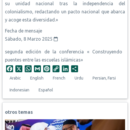
su unidad nacional tras la independencia del
colonialismo, redactando un pacto nacional que abarca
y acoge esta diversidad.»
Fecha de mensaje
Sábado, 8 Marzo 2025
segunda edición de la conferencia « Construyendo
puentes entre las escuelas islámicas»
F
X
W
G
P
C
L
S
a
h
m
i
o
i
h
Arabic
English
French
Urdu
Persian, Farsi
c
a
a
n
p
n
a
e
t
i
t
y
k
r
Indonesian
Español
b
s
l
e
L
e
e
o
A
r
i
d
o
p
e
n
I
otros temas
k
p
s
k
n
t