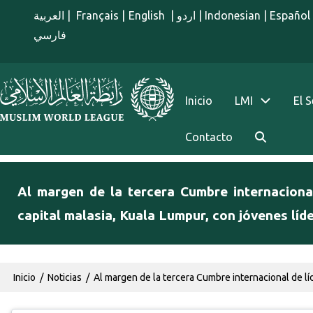
Pasar al contenido principal
العربية
|
Français
|
English
|
اردو
|
Indonesian
|
Español
فارسي
menu spanish
Inicio
LMI
El 
Contacto
Al margen de la tercera Cumbre internacional
capital malasia, Kuala Lumpur, con jóvenes líd
Ruta de navegación
Inicio
Noticias
Al margen de la tercera Cumbre internacional de líde