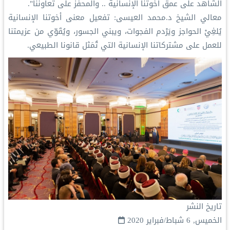
الشاهد على عمق أخوتنا الإنسانية .. والمحفز على تعاوننا".
معالي الشيخ د.محمد العيسى: تفعيل معنى أخوتنا الإنسانية
يُلغِيْ الحواجز ويَرْدم الفجوات، ويبني الجسور، ويُقَوّي من عزيمتنا
للعمل على مشتركاتنا الإنسانية التي تُمَثل قانونا الطبيعي.
تاريخ النشر
الخميس, 6 شباط/فبراير 2020